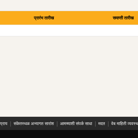
प्रारंभ तारीख
समाप्ती तारीख
प्राय
संकेतस्थळ अभ्यागत सारांश
आमच्याशी संपर्क साधा
मदत
वेब माहिती व्यवस