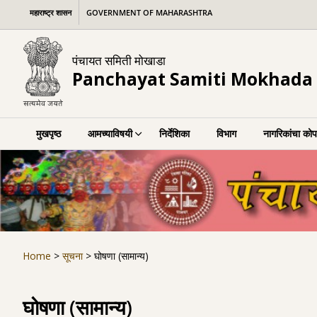
Skip
महाराष्ट्र शासन
GOVERNMENT OF MAHARASHTRA
to
content
पंचायत समिती मोखाडा
Panchayat Samiti Mokhada
मुखपृष्ठ
आमच्याविषयी
निर्देशिका
विभाग
नागरिकांचा कोप
Home
>
सूचना
>
घोषणा (सामान्य)
घोषणा (सामान्य)